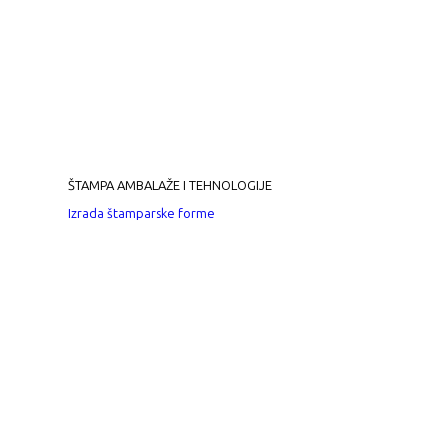
ŠTAMPA AMBALAŽE I TEHNOLOGIJE
Izrada štamparske forme