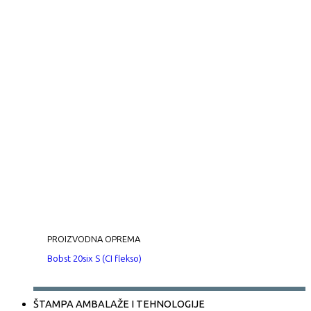
PROIZVODNA OPREMA
Bobst 20six S (CI flekso)
ŠTAMPA AMBALAŽE I TEHNOLOGIJE