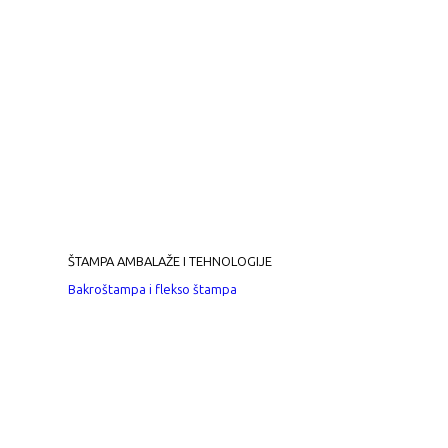
ŠTAMPA AMBALAŽE I TEHNOLOGIJE
Bakroštampa i flekso štampa