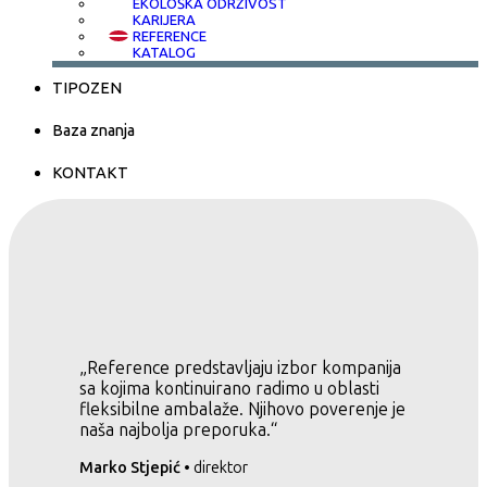
EKOLOŠKA ODRŽIVOST
KARIJERA
REFERENCE
KATALOG
TIPOZEN
Baza znanja
KONTAKT
„Reference predstavljaju izbor kompanija
sa kojima kontinuirano radimo u oblasti
fleksibilne ambalaže. Njihovo poverenje je
naša najbolja preporuka.“
Marko Stjepić
• direktor