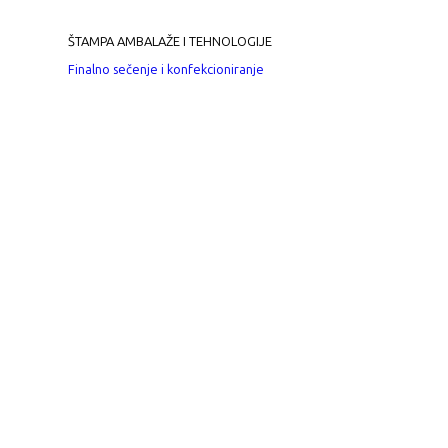
ŠTAMPA AMBALAŽE I TEHNOLOGIJE
Finalno sečenje i konfekcioniranje