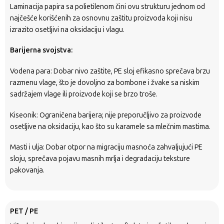
Laminacija papira sa polietilenom čini ovu strukturu jednom od
najčešće korišćenih za osnovnu zaštitu proizvoda koji nisu
izrazito osetljivi na oksidaciju i vlagu.
Barijerna svojstva:
Vodena para: Dobar nivo zaštite, PE sloj efikasno sprečava brzu
razmenu vlage, što je dovoljno za bombone i žvake sa niskim
sadržajem vlage ili proizvode koji se brzo troše.
Kiseonik: Ograničena barijera; nije preporučljivo za proizvode
osetljive na oksidaciju, kao što su karamele sa mlečnim mastima.
Masti i ulja: Dobar otpor na migraciju masnoća zahvaljujući PE
sloju, sprečava pojavu masnih mrlja i degradaciju teksture
pakovanja.
PET / PE