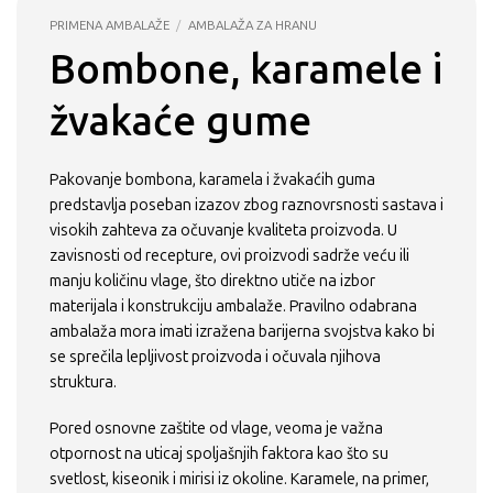
PRIMENA AMBALAŽE
/
AMBALAŽA ZA HRANU
Bombone, karamele i
žvakaće gume
Pakovanje bombona, karamela i žvakaćih guma
predstavlja poseban izazov zbog raznovrsnosti sastava i
visokih zahteva za očuvanje kvaliteta proizvoda. U
zavisnosti od recepture, ovi proizvodi sadrže veću ili
manju količinu vlage, što direktno utiče na izbor
materijala i konstrukciju ambalaže. Pravilno odabrana
ambalaža mora imati izražena barijerna svojstva kako bi
se sprečila lepljivost proizvoda i očuvala njihova
struktura.
Pored osnovne zaštite od vlage, veoma je važna
otpornost na uticaj spoljašnjih faktora kao što su
svetlost, kiseonik i mirisi iz okoline. Karamele, na primer,