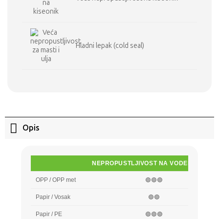
Hladni lepak (cold seal)
Opis
NEPROPUSTLJIVOST NA VODENU PARU
OPP / OPP met
🟢🟢🟢
Papir / Vosak
🟢🟢
Papir / PE
🟢🟢🟢