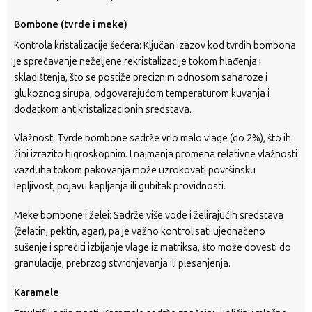
Bombone (tvrde i meke)
Kontrola kristalizacije šećera: Ključan izazov kod tvrdih bombona
je sprečavanje neželjene rekristalizacije tokom hlađenja i
skladištenja, što se postiže preciznim odnosom saharoze i
glukoznog sirupa, odgovarajućom temperaturom kuvanja i
dodatkom antikristalizacionih sredstava.
Vlažnost: Tvrde bombone sadrže vrlo malo vlage (do 2%), što ih
čini izrazito higroskopnim. I najmanja promena relativne vlažnosti
vazduha tokom pakovanja može uzrokovati površinsku
lepljivost, pojavu kapljanja ili gubitak providnosti.
Meke bombone i želei: Sadrže više vode i želirajućih sredstava
(želatin, pektin, agar), pa je važno kontrolisati ujednačeno
sušenje i sprečiti izbijanje vlage iz matriksa, što može dovesti do
granulacije, prebrzog stvrdnjavanja ili plesanjenja.
Karamele