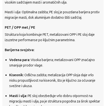
visokim sadržajem masti i aromatičnih ulja.
Masti i ulja: Optimalna zaštita; PE sloj je pouzdana barijera protiv
migracije masti, dok aluminijum dodatno štiti sadržaj.
PET / OPP met / PE
Struktura koja kombinuje PET, metalizovani OPP i PE sloj daje
izuzetne performanse po ključnim parametrima.
Barijerna svojstva:
Vodena para:
Visoka barijera; metalizovani OPP značajno
smanjuje prodor vlage.
Kiseonik:
Odlična zaštita; metalizacija OPP sloja daje vrlo
nisku propustljivost na kiseonik, što je ključno za očuvanje
svežine i ukusa.
Masti i ulja:
PE sloj obezbeđuje vrlo dobru otpornost na
migraciju masti i ulja, pa je struktura pogodna za širok spektar