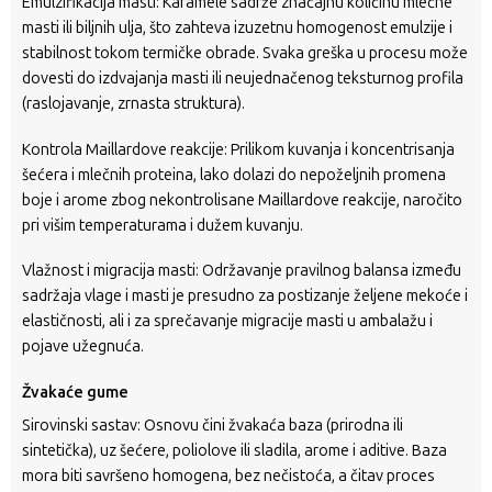
Emulzifikacija masti: Karamele sadrže značajnu količinu mlečne
masti ili biljnih ulja, što zahteva izuzetnu homogenost emulzije i
stabilnost tokom termičke obrade. Svaka greška u procesu može
dovesti do izdvajanja masti ili neujednačenog teksturnog profila
(raslojavanje, zrnasta struktura).
Kontrola Maillardove reakcije: Prilikom kuvanja i koncentrisanja
šećera i mlečnih proteina, lako dolazi do nepoželjnih promena
boje i arome zbog nekontrolisane Maillardove reakcije, naročito
pri višim temperaturama i dužem kuvanju.
Vlažnost i migracija masti: Održavanje pravilnog balansa između
sadržaja vlage i masti je presudno za postizanje željene mekoće i
elastičnosti, ali i za sprečavanje migracije masti u ambalažu i
pojave užegnuća.
Žvakaće gume
Sirovinski sastav: Osnovu čini žvakaća baza (prirodna ili
sintetička), uz šećere, poliolove ili sladila, arome i aditive. Baza
mora biti savršeno homogena, bez nečistoća, a čitav proces