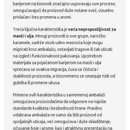
barijerom na kiseonik značajno usporavaju ove procese,
omogućavajući da proizvod duže ostane svež, vizuelno
privlačan i bez promena u aromi.
Treća ključna karakteristika je
veća nepropustljivost za
masti i ulja
. Mnogi proizvodi iz ove grupe, naročito
karamele, sadrže visok udeo masnoća koje mogu
migrirati kroz ambalažu, ostavljati tragove ili čak uticati
na izgled i funkcionalnost pakovanja. Upotrebom
materijala sa pojačanom barijerom na masti i ulja
sprečava se ovakva migracija, čuva se čistoća i
stabilnost proizvoda, a istovremeno se smanjuje rizik od
gubitka ili promene ukusa.
Primena ovih karakteristika u savremenoj ambalaži
omogućava proizvođačima da odgovore na najviše
standarde kvaliteta i bezbednosti hrane. Pravilno
odabrana ambalaža ne samo da štiti proizvod od
spoljašnjih uticaja, već omogućava i duže skladištenje,
očuvanje boje i arome, kao i atraktivnu prezentaciju na