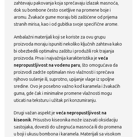
zahtevaju pakovanja koja sprečavaju izlazak masnoća,
dok su bombone često osetljive na promene boje i
aromu. Žvakaće gume moraju biti zaštićene od prijema
stranih mirisa, kao i od gubitka svoje specifične arome.
Ambalažni materijali koji se koriste za ovu grupu
proizvoda moraju ispuniti nekoliko ključnih zahteva kako
bi obezbedili optimalnu zaštitu i produžili rok trajanja
proizvoda. Prva i najvažnija karakteristika je
veća
nepropustljivost na vodenu paru
, što omogućava da
proizvodi zadrže optimalan nivo vlažnosti i sprečava
njihovo sušenje ili, suprotno, upijanje vlage iz spoljne
sredine. Ovo je posebno važno kod karamela i žvakaćih
guma, gde čak i minimalne promene vlažnosti mogu
uticati na teksturu i užitak pri konzumiranju.
Drugi važan aspekt je
veća nepropustljivost na
kiseonik
. Prisustvo kiseonika može izazvati oksidaciju
sastojaka, dovesti do užegnuća masnoća ili do promena
u boji i ukusu bombona i karamela. Materijali sa visokom