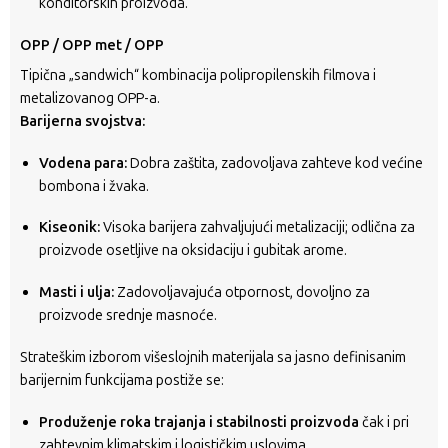
konditorskih proizvoda.
OPP / OPP met / OPP
Tipična „sandwich“ kombinacija polipropilenskih filmova i
metalizovanog OPP-a.
Barijerna svojstva:
Vodena para:
Dobra zaštita, zadovoljava zahteve kod većine
bombona i žvaka.
Kiseonik:
Visoka barijera zahvaljujući metalizaciji; odlična za
proizvode osetljive na oksidaciju i gubitak arome.
Masti i ulja:
Zadovoljavajuća otpornost, dovoljno za
proizvode srednje masnoće.
Strateškim izborom višeslojnih materijala sa jasno definisanim
barijernim funkcijama postiže se:
Produženje roka trajanja i stabilnosti proizvoda
čak i pri
zahtevnim klimatskim i logističkim uslovima.