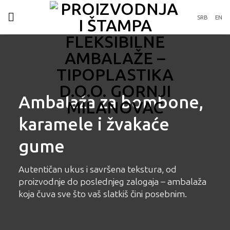
Preskoči
na
SRB
EN
sadržaj
Ambalaža za bombone,
karamele i žvakaće
gume
Autentičan ukus i savršena tekstura, od
proizvodnje do poslednjeg zalogaja – ambalaža
koja čuva sve što vaš slatkiš čini posebnim.