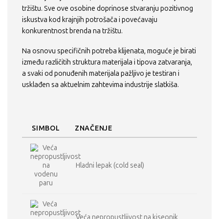
tržištu. Sve ove osobine doprinose stvaranju pozitivnog
iskustva kod krajnjih potrošača i povećavaju
konkurentnost brenda na tržištu.
Na osnovu specifičnih potreba klijenata, moguće je birati
između različitih struktura materijala i tipova zatvaranja,
a svaki od ponuđenih materijala pažljivo je testiran i
usklađen sa aktuelnim zahtevima industrije slatkiša.
SIMBOL
ZNAČENJE
Hladni lepak (cold seal)
Veća nepropustljivost na kiseonik