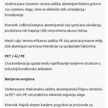
Vodena para: Izuzetno visoka zaštita; aluminijum blokira gotovo
svu razmenu vlage, čime se eliminiše rizik od lepljenja i
kristalizacije.
Kiseonik: Odlična barijera; aluminijumski sloj sprečava oksidaciju,
produžava rok trajanja i štiti od promena ukusa i mirisa.
Masti i ulja: Veoma efikasna zaštita; PE sloj sprečava masne mrlje,
dok aluminijum sprečava interakcije sa spoljašnjim faktorima.
PET / Al / PE
Ova kombinacija spada među najefikasnije barijerne strukture u
industriji konditorske ambalaže.
Barijerna svojstva:
Vodena para: Maksimalna zaštita; aluminijumska folija u sendviču
sa PET-om i PE-om praktično eliminiše migraciju vlage.
Kiseonik: Najviši stepen barijere; pogodna za proizvode sa