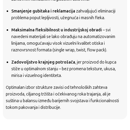
Smanjenje gubitaka i reklamacija
zahvaljujući eliminaciji
problema poput lepljivosti, užegnuća i masnih fleka.
Maksimalna fleksibilnost u industrijskoj obradi
– svi
navedeni materijali se lako obrađuju na automatizovanim
linijama, omogućavaju visok vizuelni kvalitet otiska i
raznovrsnost formata (single wrap, twist, flow pack).
Zadovoljstvo krajnjeg potrošača
, jer proizvod do kupca
stiže u optimalnom stanju – bez promena teksture, ukusa,
mirisa i vizuelnog identiteta.
Optimalan izbor strukture zavisi od tehnoloških zahteva
proizvoda, ciljanog tržišta i očekivanog roka trajanja, ali je
suština u balansu između barijernih svojstava i funkcionalnosti
tokom pakovanja i distribucije.