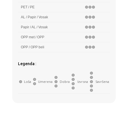
PET / PE
🟢🟢🟢
AL / Papir / Vosak
🟢🟢🟢
Papir / AL / Vosak
🟢🟢🟢
OPP met / OPP
🟢🟢🟢
OPP / OPP beli
🟢🟢🟢
Legenda
:
🟢
🟢
🟢
🟢
🟢
🟢
🟢
Loša
Umerena
🟢
Dobra
Izvrsna
🟢
Savršena
🟢
🟢
🟢
🟢
🟢
🟢