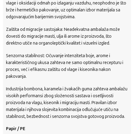
vlage i oksidaciji odmah po izlaganju vazduhu, neophodno je što
brže i hermetičko pakovanje, uz optimalan izbor materijala sa
odgovarajućim barijernim svojstvima.
Zaštita od migracije sastojaka: Neadekvatna ambalaža može
dovesti do migracije masti, ulja ili arome iz proizvoda, što
direktno utiče na organoleptički kvalitet i vizuelni izgled.
Senzorna stabilnost: Očuvanje intenziteta boje, arome i
karakterističnog ukusa zahteva ne samo optimalnu recepturu i
proces, već i efikasnu zaštitu od vlage i kiseonika nakon
pakovanja.
Industrija bombona, karamela i žvakaćih guma zahteva ambalažu
visokih performansi zbog složenosti sastava i osetljivosti
proizvoda na vlagu, kiseonik i migraciju masti. Pravilan izbor
materijala i njihova slojevita kombinacija odlučujuće utiču na
stabilnost, bezbednost i senzorna svojstva gotovog proizvoda.
Papir / PE