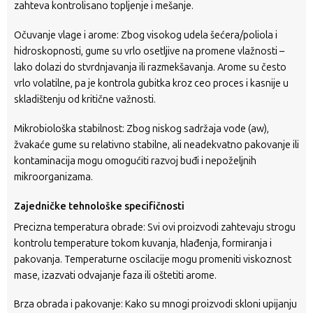
zahteva kontrolisano topljenje i mešanje.
Očuvanje vlage i arome: Zbog visokog udela šećera/poliola i
hidroskopnosti, gume su vrlo osetljive na promene vlažnosti –
lako dolazi do stvrdnjavanja ili razmekšavanja. Arome su često
vrlo volatilne, pa je kontrola gubitka kroz ceo proces i kasnije u
skladištenju od kritične važnosti.
Mikrobiološka stabilnost: Zbog niskog sadržaja vode (aw),
žvakaće gume su relativno stabilne, ali neadekvatno pakovanje ili
kontaminacija mogu omogućiti razvoj buđi i nepoželjnih
mikroorganizama.
Zajedničke tehnološke specifičnosti
Precizna temperatura obrade: Svi ovi proizvodi zahtevaju strogu
kontrolu temperature tokom kuvanja, hlađenja, formiranja i
pakovanja. Temperaturne oscilacije mogu promeniti viskoznost
mase, izazvati odvajanje faza ili oštetiti arome.
Brza obrada i pakovanje: Kako su mnogi proizvodi skloni upijanju