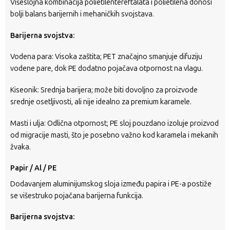
Višeslojna kombinacija polietilentereftalata i polietilena donosi
bolji balans barijernih i mehaničkih svojstava.
Barijerna svojstva:
Vodena para: Visoka zaštita; PET značajno smanjuje difuziju
vodene pare, dok PE dodatno pojačava otpornost na vlagu.
Kiseonik: Srednja barijera; može biti dovoljno za proizvode
srednje osetljivosti, ali nije idealno za premium karamele.
Masti i ulja: Odlična otpornost; PE sloj pouzdano izoluje proizvod
od migracije masti, što je posebno važno kod karamela i mekanih
žvaka.
Papir / Al / PE
Dodavanjem aluminijumskog sloja između papira i PE-a postiže
se višestruko pojačana barijerna funkcija.
Barijerna svojstva: