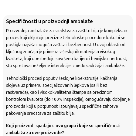
Specifičnosti u proizvodnji ambalaže
Proizvodnja ambalaže za sredstva za zaštitu bilja je kompleksan
proces koji uključuje precizne tehnološke procedure kako bi se
postigla najviša moguća zaštita i bezbednost. U ovoj oblasti od
ključnog značaja je primena višeslojnih materijala visokog
kvaliteta, koji obezbeđuju savršenu barijeru i hemijsku inertnost,
što sprečava neželjene interakcije između sadržaja i ambalaže.
Tehnološki procesi poput višeslojne koekstruzije, kaširanja
slojeva uz primenu specijalizovanih lepkova (sa ili bez
rastvarača), kao i visokokvalitetna štampa sa preciznom
kontrolom kvaliteta (do 100% inspekcije), omogućavaju dobijanje
proizvoda koji u potpunosti ispunjavaju specifične zahteve
pakovanja sredstava za zaštitu bilja.
Koji proizvodi spadaju u ovu grupu i koje su specifičnosti
ambalaža za ove proizvode?