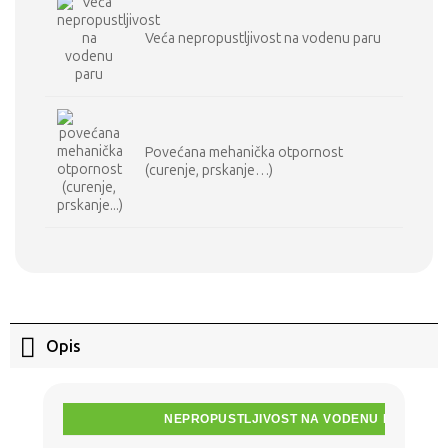
Veća nepropustljivost na vodenu paru
Povećana mehanička otpornost
(curenje, prskanje…)
Opis
NEPROPUSTLJIVOST NA VODENU PARU
N