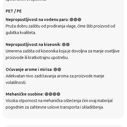
PET / PE
Nepropustljivost na vodenu paru:
🟢🟢🟢
Pruža dobru zaštitu od prodiranja vlage, čime štiti proizvod od
gubitka kvaliteta.
Nepropustljivost na kiseonik:
🟢🟢
Umerena zaštita od kiseonika koja je dovoljna za manje osetljive
proizvode ili kratkotrajnu upotrebu.
Očuvanje arome i mirisa:
🟢🟢
Adekvatan nivo zadržavanja aroma za proizvode manje
volatilnosti.
Mehaničke osobine:
🟢🟢🟢🟢
Visoka otpornost na mehanička oštećenja čini ovaj materijal
pogodnim za zahtevne uslove transporta i skladištenja.