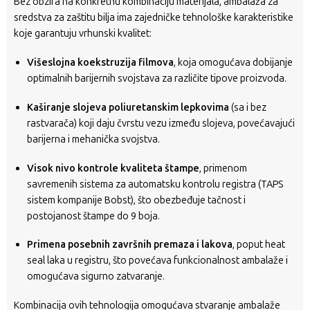
Bez obzira na konkretnu kombinaciju materijala, ambalaža za
sredstva za zaštitu bilja ima zajedničke tehnološke karakteristike
koje garantuju vrhunski kvalitet:
Višeslojna koekstruzija filmova
, koja omogućava dobijanje
optimalnih barijernih svojstava za različite tipove proizvoda.
Kaširanje slojeva poliuretanskim lepkovima
(sa i bez
rastvarača) koji daju čvrstu vezu između slojeva, povećavajući
barijerna i mehanička svojstva.
Visok nivo kontrole kvaliteta štampe
, primenom
savremenih sistema za automatsku kontrolu registra (TAPS
sistem kompanije Bobst), što obezbeđuje tačnost i
postojanost štampe do 9 boja.
Primena posebnih završnih premaza i lakova
, poput heat
seal laka u registru, što povećava funkcionalnost ambalaže i
omogućava sigurno zatvaranje.
Kombinacija ovih tehnologija omogućava stvaranje ambalaže