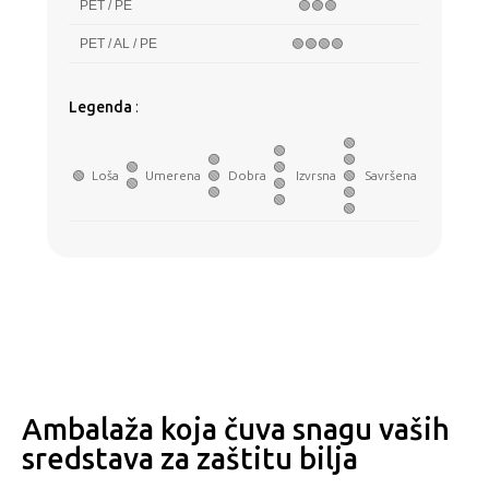
PET / PE
🟢🟢🟢
PET / AL / PE
🟢🟢🟢🟢
Legenda
:
🟢
🟢
🟢
🟢
🟢
🟢
🟢
Loša
Umerena
🟢
Dobra
Izvrsna
🟢
Savršena
🟢
🟢
🟢
🟢
🟢
🟢
Ambalaža koja čuva snagu vaših
sredstava za zaštitu bilja