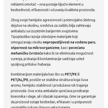
reklamni omotač – ona postaje ključni element u
bezbednosti, efikasnosti i očuvanju kvaliteta proizvoda.
Zbog svoje hemijske agresivnosti i potencijalno štetnog
dejstva na okolinu, sredstva za zaštitu bilja zahtevaju
ambalažu sa izuzetnim barijernim svojstvima.
Tipoplastika razvija višeslojne materijale koji
omogućavaju visoku
nepropustljivost na vodenu paru
,
otpornost na mikroorganizme
, kao i
povećanu
mehaničku čvrstoću
kako bi se eliminisala mogućnost
curenja, prskanja ili kontaminacije sadržaja usled
spoljnog pritiska i habanja.
Kombinacijom materijala kao što su
PET/PE
ili
PET/AL/PE
, postiže se stabilna struktura koja čuva
aromu, hemijsku stabilnost i produžava rok trajanja
proizvoda. Ova vrsta ambalaže sprečava prodiranje
kiseonika i vlage, ali i izlazak isparenja, čime se garantuje
da proizvod ostaje bezbedan, efikasan i u potpunosti
upotrebljiv tokom čitavog veka trajanja.