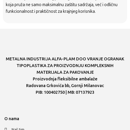
koja pruža ne samo maksimalnu zaštitu sadržaja, već i odličnu
funkcionalnost i praktičnost za krajnjeg korisnika.
METALNA INDUSTRIJA ALFA-PLAM DOO VRANJE OGRANAK
TIPOPLASTIKA ZA PROIZVODNJU KOMPLEKSNIH
MATERIJALA ZA PAKOVANJE
Proizvodnja fleksibilne ambalaže
Radovana Grkovića bb, Gornji Milanovac
PIB: 100402750 | MB: 07137923
O nama
Naš tim