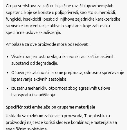
Grupu sredstava za zaštitu bilja čine različiti tipovi hemijskih
supstanci koje se koriste u poljoprivredi, kao što su herbicidi,
fungicidi, insekticidi i pesticidi. Njihova zajednička karakteristika
su visoke koncentracije aktivnih supstanci koje zahtevaju
specifične uslove skladištenja.
Ambalaža za ove proizvode mora posedovati:
Visoku barijernost na vlagu i kiseonik radi zaštite aktivnih
supstanci od degradacije.
Očuvanje stabilnosti i arome preparata, odnosno sprečavanje
isparavanja aktivnih sastojaka.
Izuzetnu mehaničku otpornost zbog agresivnih uslova
transporta i skladištenja.
Specifičnosti ambalaže po grupama materijala
U skladu sa različitim zahtevima proizvoda, Tipoplastika u
proizvodnji najčešće koristi sledeće kombinacije materijala sa
specifičnim svojstvima: