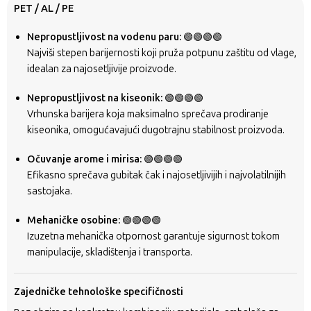
PET / AL / PE
Nepropustljivost na vodenu paru:
🟢🟢🟢🟢
Najviši stepen barijernosti koji pruža potpunu zaštitu od vlage,
idealan za najosetljivije proizvode.
Nepropustljivost na kiseonik:
🟢🟢🟢🟢
Vrhunska barijera koja maksimalno sprečava prodiranje
kiseonika, omogućavajući dugotrajnu stabilnost proizvoda.
Očuvanje arome i mirisa:
🟢🟢🟢🟢
Efikasno sprečava gubitak čak i najosetljivijih i najvolatilnijih
sastojaka.
Mehaničke osobine:
🟢🟢🟢🟢
Izuzetna mehanička otpornost garantuje sigurnost tokom
manipulacije, skladištenja i transporta.
Zajedničke tehnološke specifičnosti