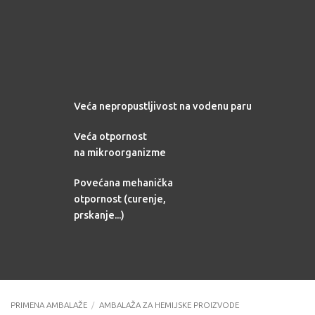
Veća nepropustljivost na vodenu paru
Veća otpornost
na mikroorganizme
Povećana mehanička
otpornost (curenje,
prskanje...)
PRIMENA AMBALAŽE
/
AMBALAŽA ZA HEMIJSKE PROIZVODE