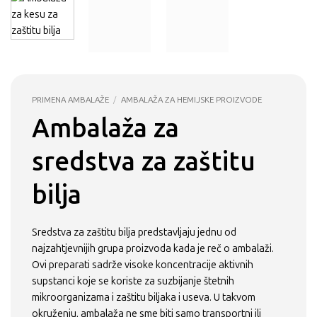
PRIMENA AMBALAŽE
/
AMBALAŽA ZA HEMIJSKE PROIZVODE
Ambalaža za
sredstva za zaštitu
bilja
Sredstva za zaštitu bilja predstavljaju jednu od
najzahtjevnijih grupa proizvoda kada je reč o ambalaži.
Ovi preparati sadrže visoke koncentracije aktivnih
supstanci koje se koriste za suzbijanje štetnih
mikroorganizama i zaštitu biljaka i useva. U takvom
okruženju, ambalaža ne sme biti samo transportni ili