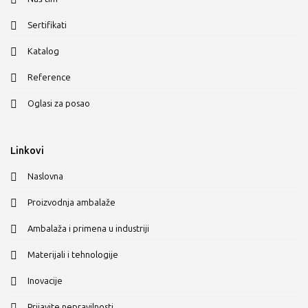
Sertifikati
Katalog
Reference
Oglasi za posao
Linkovi
Naslovna
Proizvodnja ambalaže
Ambalaža i primena u industriji
Materijali i tehnologije
Inovacije
Prijavite nepravilnosti