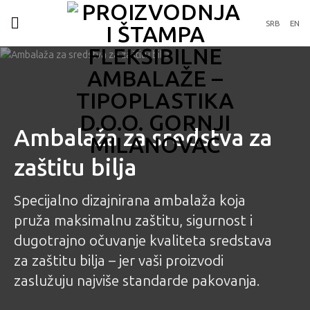
Preskoči
na
SRB
EN
sadržaj
Ambalaža za sredstva za
zaštitu bilja
Specijalno dizajnirana ambalaža koja
pruža maksimalnu zaštitu, sigurnost i
dugotrajno očuvanje kvaliteta sredstava
za zaštitu bilja – jer vaši proizvodi
zaslužuju najviše standarde pakovanja.