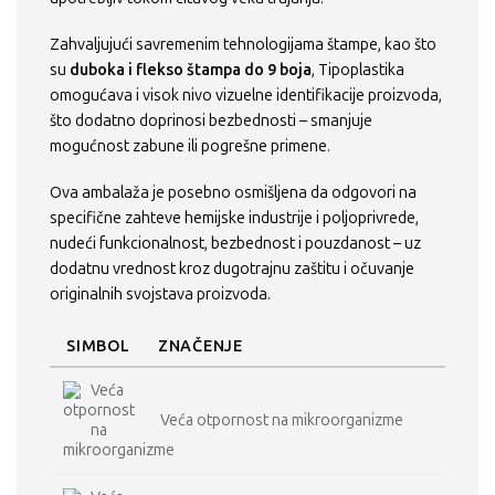
Zahvaljujući savremenim tehnologijama štampe, kao što
su
duboka i flekso štampa do 9 boja
, Tipoplastika
omogućava i visok nivo vizuelne identifikacije proizvoda,
što dodatno doprinosi bezbednosti – smanjuje
mogućnost zabune ili pogrešne primene.
Ova ambalaža je posebno osmišljena da odgovori na
specifične zahteve hemijske industrije i poljoprivrede,
nudeći funkcionalnost, bezbednost i pouzdanost – uz
dodatnu vrednost kroz dugotrajnu zaštitu i očuvanje
originalnih svojstava proizvoda.
SIMBOL
ZNAČENJE
Veća otpornost na mikroorganizme